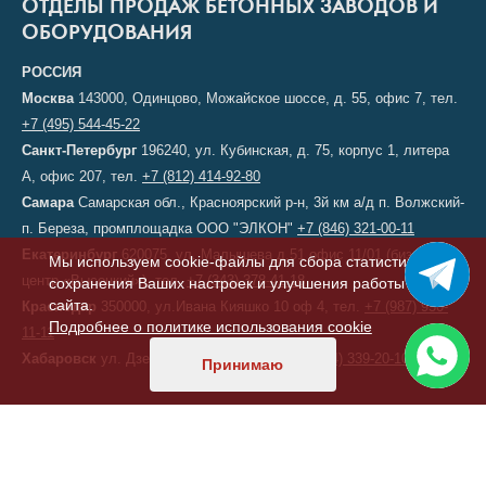
ОТДЕЛЫ ПРОДАЖ БЕТОННЫХ ЗАВОДОВ И
ОБОРУДОВАНИЯ
РОССИЯ
Москва
143000, Одинцово, Можайское шоссе, д. 55, офис 7, тел.
+7 (495) 544-45-22
Санкт-Петербург
196240, ул. Кубинская, д. 75, корпус 1, литера
А, офис 207, тел.
+7 (812) 414-92-80
Самара
Самарская обл., Красноярский р-н, 3й км а/д п. Волжский-
п. Береза, промплощадка ООО "ЭЛКОН"
+7 (846) 321-00-11
Екатеринбург
620075, ул. Малышева д.51 офис 11/01 (бизнес-
Мы используем cookie-файлы для сбора статистики,
центр «Высоцкий»), тел.
+7 (343) 378-41-18
сохранения Ваших настроек и улучшения работы
сайта.
Краснодар
350000, ул.Ивана Кияшко 10 оф 4, тел.
+7 (987) 950-
Подробнее о политике использования cookie
11-11
Хабаровск
ул. Дзержинского, д. 6, тел.
+7 (914) 339-20-10
Принимаю
КАЗАХСТАН
Астана
, переулок 156, д. 11, офис 210, тел/факс:
+7 (7172) 52-60-